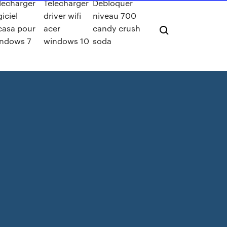
lecharger
Télécharger
Debloquer
giciel
driver wifi
niveau 700
casa pour
acer
candy crush
ndows 7
windows 10
soda