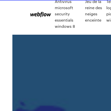
Antivirus
Jeu de la
Te
microsoft
reine des
lo
security
neiges
pi
essentials
enceinte
wi
windows 8