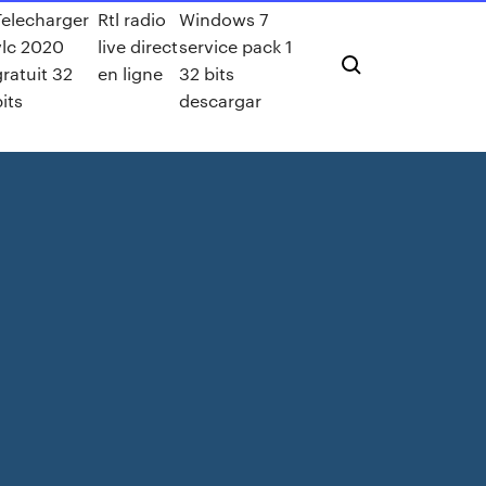
Telecharger
Rtl radio
Windows 7
vlc 2020
live direct
service pack 1
gratuit 32
en ligne
32 bits
its
descargar