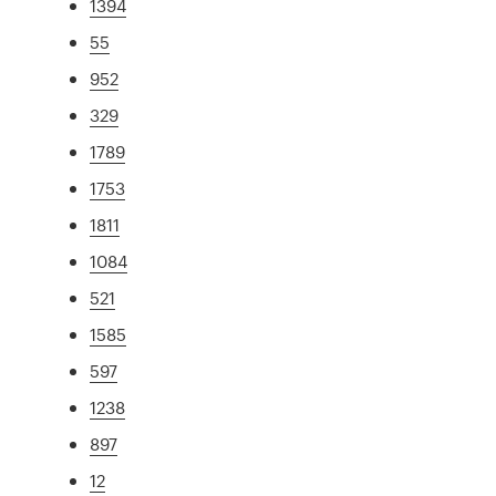
1394
55
952
329
1789
1753
1811
1084
521
1585
597
1238
897
12