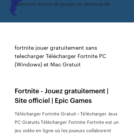
Comment mettre ok google sur samsung s8
fortnite jouer gratuitement sans
telecharger Télécharger Fortnite PC
(Windows) et Mac Gratuit
Fortnite - Jouez gratuitement |
Site officiel | Epic Games
Télécharger Fortnite Gratuit • Télécharger Jeux
PC Gratuits Télécharger Fortnite Fortnite est un
jeu vidéo en ligne où les joueurs collaborent