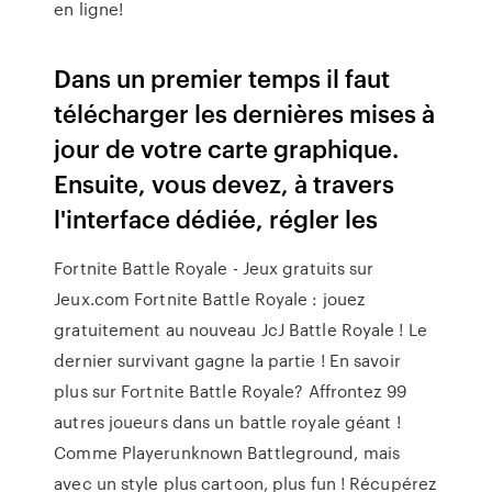
en ligne!
Dans un premier temps il faut
télécharger les dernières mises à
jour de votre carte graphique.
Ensuite, vous devez, à travers
l'interface dédiée, régler les
Fortnite Battle Royale - Jeux gratuits sur
Jeux.com Fortnite Battle Royale : jouez
gratuitement au nouveau JcJ Battle Royale ! Le
dernier survivant gagne la partie ! En savoir
plus sur Fortnite Battle Royale? Affrontez 99
autres joueurs dans un battle royale géant !
Comme Playerunknown Battleground, mais
avec un style plus cartoon, plus fun ! Récupérez