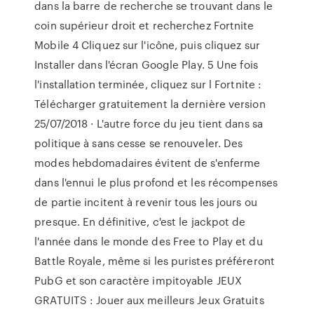
dans la barre de recherche se trouvant dans le
coin supérieur droit et recherchez Fortnite
Mobile 4 Cliquez sur l'icône, puis cliquez sur
Installer dans l'écran Google Play. 5 Une fois
l'installation terminée, cliquez sur l Fortnite :
Télécharger gratuitement la dernière version
25/07/2018 · L'autre force du jeu tient dans sa
politique à sans cesse se renouveler. Des
modes hebdomadaires évitent de s'enferme
dans l'ennui le plus profond et les récompenses
de partie incitent à revenir tous les jours ou
presque. En définitive, c'est le jackpot de
l'année dans le monde des Free to Play et du
Battle Royale, même si les puristes préféreront
PubG et son caractère impitoyable JEUX
GRATUITS : Jouer aux meilleurs Jeux Gratuits