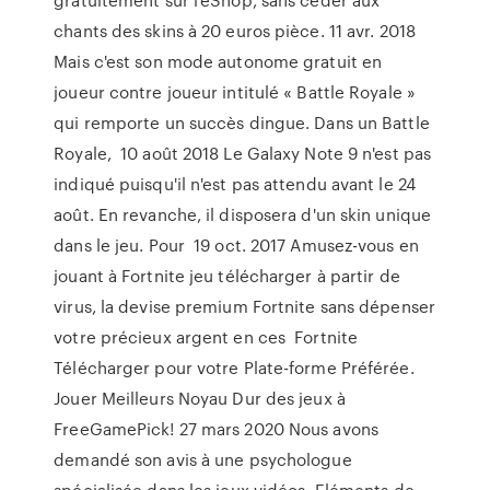
chants des skins à 20 euros pièce. 11 avr. 2018
Mais c'est son mode autonome gratuit en
joueur contre joueur intitulé « Battle Royale »
qui remporte un succès dingue. Dans un Battle
Royale, 10 août 2018 Le Galaxy Note 9 n'est pas
indiqué puisqu'il n'est pas attendu avant le 24
août. En revanche, il disposera d'un skin unique
dans le jeu. Pour 19 oct. 2017 Amusez-vous en
jouant à Fortnite jeu télécharger à partir de
virus, la devise premium Fortnite sans dépenser
votre précieux argent en ces Fortnite
Télécharger pour votre Plate-forme Préférée.
Jouer Meilleurs Noyau Dur des jeux à
FreeGamePick! 27 mars 2020 Nous avons
demandé son avis à une psychologue
spécialisée dans les jeux vidéos. Eléments de