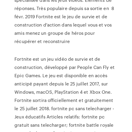
réponses. Très populaire depuis sa sortie en 8
févr. 2019 Fortnite est le jeu de survie et de
construction d'action dans lequel vous et vos
amis menez un groupe de héros pour
récupérer et reconstruire
Fortnite est un jeu vidéo de survie et de
construction, développé par People Can Fly et
Epic Games. Le jeu est disponible en accès
anticipé payant depuis le 25 juillet 2017, sur
Windows, macOS, PlayStation 4 et Xbox One.
Fortnite sortira officiellement et gratuitement
le 25 juillet 2018. fortnite pc sans telecharger -
Jeux éducatifs Articles relatifs: fortnite pc
gratuit sans telecharger; fortnite battle royale