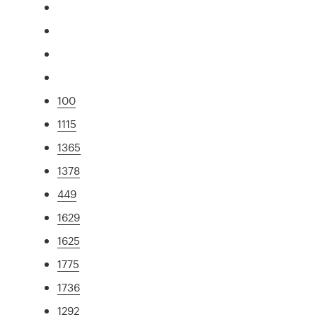
100
1115
1365
1378
449
1629
1625
1775
1736
1292