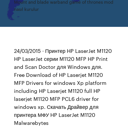
Mount and blade warband game of thrones mod
nasıl kurulur
24/03/2015 · Принтер HP LaserJet M1120
HP LaserJet серии M1120 MFP HP Print
and Scan Doctor для Windows для.
Free Download of HP Laserjet M1120
MFP Drivers for windows Xp platform
including HP Laserjet M1120 full HP
laserjet M1120 MFP PCL6 driver for
windows xp. Скачать Драйвер для
принтера МФУ HP LaserJet M1120
Malwarebytes