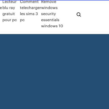
Lecteur
Comment
Remove
te
blu ray
telecharger
windows
gratuit
les sims 3
security
4
pour pc
pc
essentials
windows 10