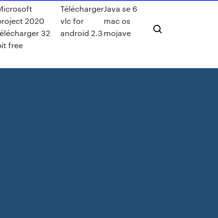
Microsoft
Télécharger
Java se 6
project 2020
vlc for
mac os
télécharger 32
android 2.3
mojave
bit free